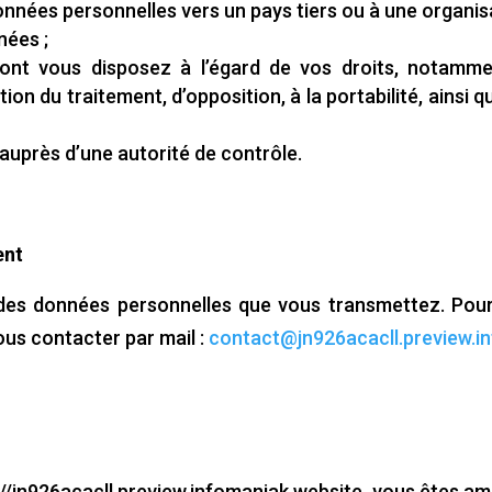
onnées personnelles vers un pays tiers ou à une organisa
nées ;
s dont vous disposez à l’égard de vos droits, notamme
ion du traitement, d’opposition, à la portabilité, ainsi qu
 auprès d’une autorité de contrôle.
ent
des données personnelles que vous transmettez. Pour 
nous contacter par mail :
contact@jn926acacll.preview.i
s ://jn926acacll.preview.infomaniak.website, vous êtes